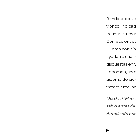
Brinda soporte
tronco. Indicad
traumatismos a
Confeccionada c
Cuenta con cinc
ayudan a una me
dispuestas en 
abdomen, las c
sistema de cie
tratamiento in
Desde PTM reco
salud antes de
Autorizado por