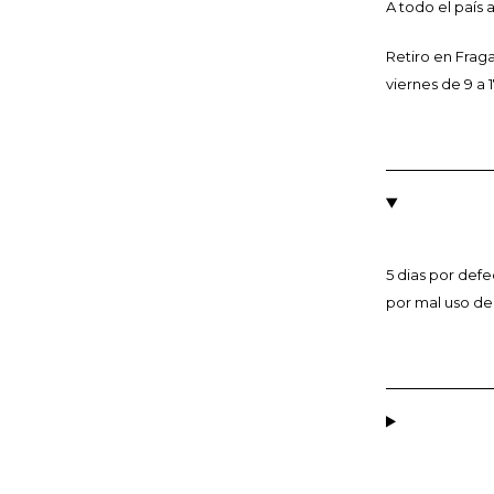
A todo el país 
Retiro en Fraga
viernes de 9 a 1
5 dias por def
por mal uso de