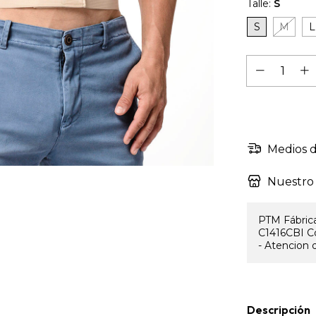
Talle:
S
S
M
L
Medios d
Nuestro 
PTM Fábrica
C1416CBI C
- Atencion d
Descripción