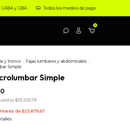
 a CABA y GBA
Todos los medios de pago
0
a y tronco
.
Fajas lumbares y abdominales
.
bar Simple
crolumbar Simple
00
puestos
$59.205,79
interés de
$23.879,67
talles