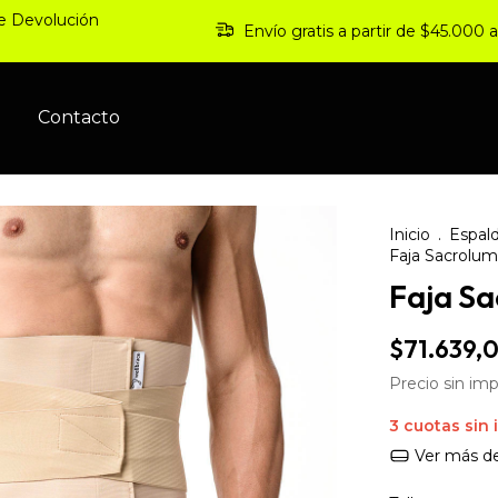
de Devolución
Envío gratis a partir de $45.000
s
Contacto
Inicio
.
Espald
Faja Sacrolum
Faja Sa
$71.639,
Precio sin im
3
cuotas sin 
Ver más de