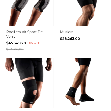
Rodillera Air Sport De
Muslera
Voley
$28.263,00
-
15
%
OFF
$45.349,20
$53.352,00