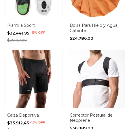
Plantilla Sport
Bolsa Para Hielo y Agua
Caliente
-
15
%
OFF
$32.441,95
$24.786,00
$38.167,00
Calza Deportiva
Corrector Postural de
Neoprene
-
15
%
OFF
$33.912,45
$36.089,00