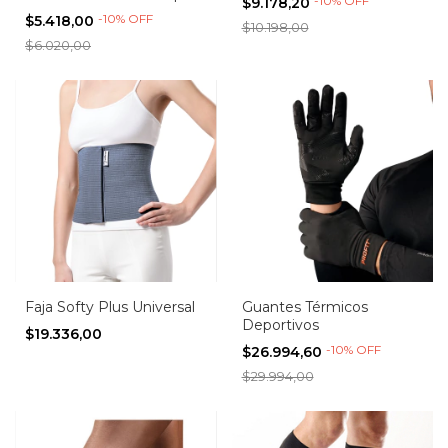
-
10
%
OFF
$9.178,20
-
10
%
OFF
$5.418,00
$10.198,00
$6.020,00
Faja Softy Plus Universal
Guantes Térmicos
Deportivos
$19.336,00
-
10
%
OFF
$26.994,60
$29.994,00