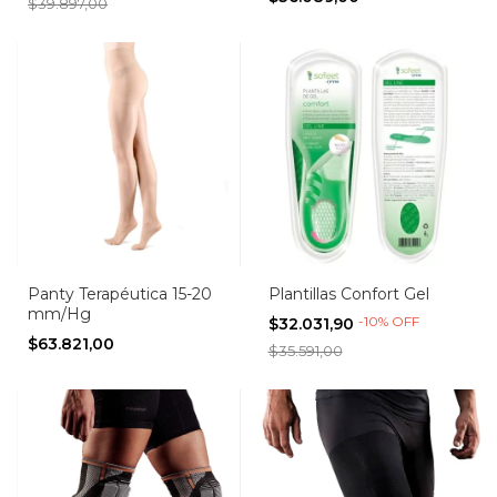
$39.897,00
Panty Terapéutica 15-20
Plantillas Confort Gel
mm/Hg
-
10
%
OFF
$32.031,90
$63.821,00
$35.591,00