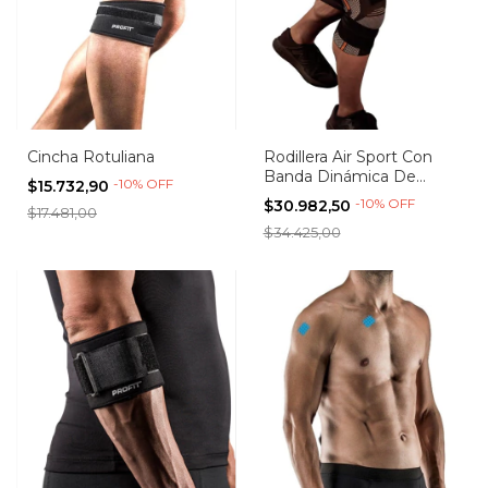
Cincha Rotuliana
Rodillera Air Sport Con
Banda Dinámica De
-
10
%
OFF
$15.732,90
Ajuste
-
10
%
OFF
$30.982,50
$17.481,00
$34.425,00