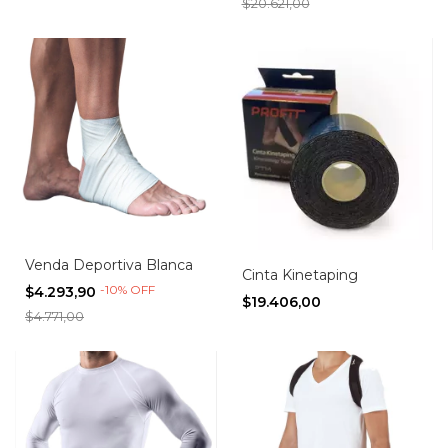
$20.621,00
Venda Deportiva Blanca
Cinta Kinetaping
-
10
%
OFF
$4.293,90
$19.406,00
$4.771,00