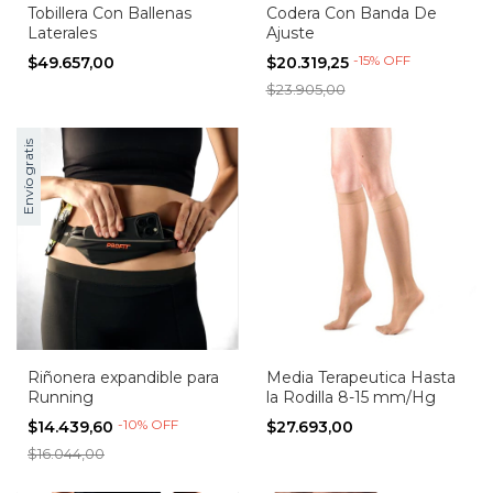
Tobillera Con Ballenas
Codera Con Banda De
Laterales
Ajuste
-
15
%
OFF
$49.657,00
$20.319,25
$23.905,00
Envío gratis
Riñonera expandible para
Media Terapeutica Hasta
Running
la Rodilla 8-15 mm/Hg
-
10
%
OFF
$14.439,60
$27.693,00
$16.044,00