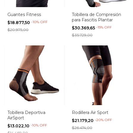
Guantes Fitness
Tobillera de Compresión
para Fascitis Plantar
-
10
%
OFF
$18.877,50
-
15
%
OFF
$30.369,65
$20.975,00
$35.729,00
Tobillera Deportiva
Rodillera Air Sport
AirSport
-
20
%
OFF
$21.179,20
-
10
%
OFF
$13.022,10
$26.474,00