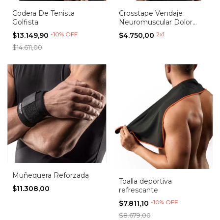
Codera De Tenista
Crosstape Vendaje
Golfista
Neuromuscular Dolor
Muscular
-
10
%
OFF
2x1
$13.149,90
$4.750,00
$14.611,00
Muñequera Reforzada
Toalla deportiva
$11.308,00
refrescante
-
10
%
OFF
$7.811,10
$8.679,00