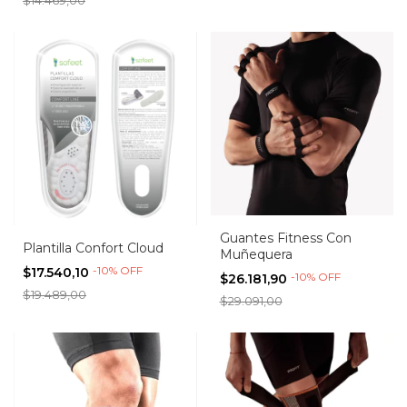
$14.469,00
Guantes Fitness Con
Plantilla Confort Cloud
Muñequera
-
10
%
OFF
$17.540,10
-
10
%
OFF
$26.181,90
$19.489,00
$29.091,00