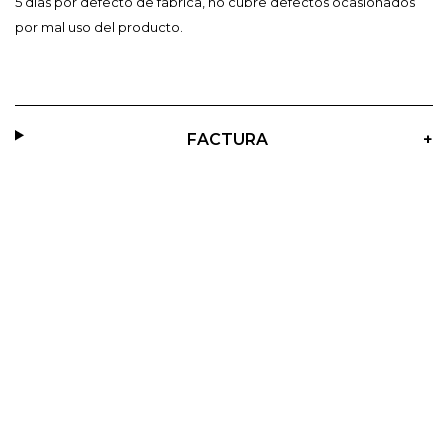
5 dias por defecto de fabrica, no cubre defectos ocasionados
por mal uso del producto.
FACTURA
+