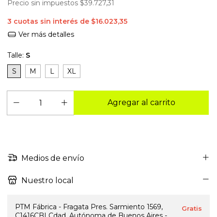
Precio sin impuestos
$39.727,31
3
cuotas sin interés de
$16.023,35
Ver más detalles
Talle:
S
S
M
L
XL
Medios de envío
Nuestro local
PTM Fábrica - Fragata Pres. Sarmiento 1569,
Gratis
C1416CBI Cdad. Autónoma de Buenos Aires -