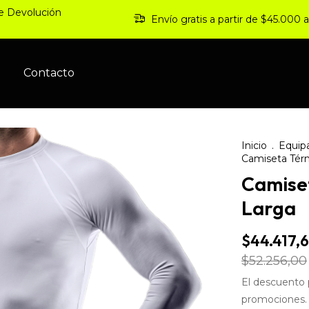
de Devolución
Envío gratis a partir de $45.000
s
Contacto
Inicio
.
Equip
Camiseta Tér
Camise
Larga
$44.417,
$52.256,00
El descuento 
promociones.