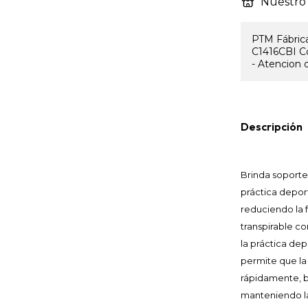
Nuestro 
PTM Fábrica
C1416CBI C
- Atencion d
Descripción
Brinda soporte
práctica depor
reduciendo la f
transpirable co
la práctica de
permite que la
rápidamente, b
manteniendo la