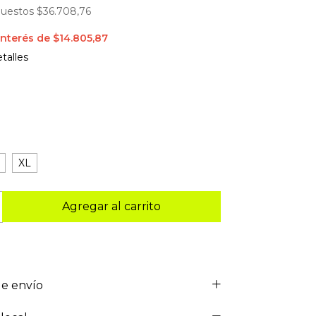
puestos
$36.708,76
interés de
$14.805,87
talles
XL
e envío