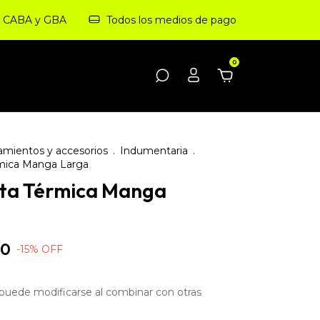
 a CABA y GBA
Todos los medios de pago
0
amientos y accesorios
.
Indumentaria
.
mica Manga Larga
ta Térmica Manga
60
-
15
%
OFF
puede modificarse al combinar con otras